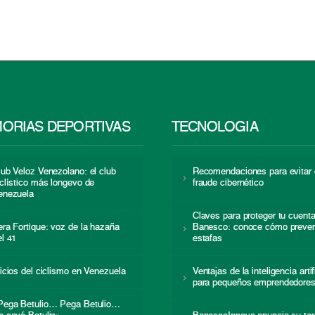
ORIAS DEPORTIVAS
TECNOLOGÍA
lub Veloz Venezolano: el club
Recomendaciones para evitar 
iclístico más longevo de
fraude cibernético
enezuela
Claves para proteger tu cuent
era Fortique: voz de la hazaña
Banesco: conoce cómo preven
el 41
estafas
nicios del ciclismo en Venezuela
Ventajas de la inteligencia artif
para pequeños emprendedore
Pega Betulio… Pega Betulio…