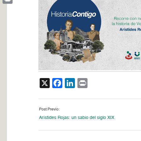
Print
X
Facebook
LinkedIn
Print
Post Previo:
Arístides Rojas: un sabio del siglo XIX