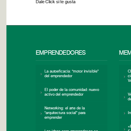
Dale Click si te gusta
EMPRENDEDORES
MEM
La autoeficacia: “motor invisible”
C
del emprendedor
c
V
El poder de la comunidad: nuevo
activo del emprendedor
V
d
Networking: el arte de la
“arquitectura social” para
I
emprender
«