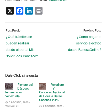
Para más información visita:
Banesco.com
X
Facebook
LinkedIn
Print
Post Previo:
Proximo Post:
¿Qué trámites se
¿Cómo pagar el
pueden realizar
servicio eléctrico
desde el portal Mis
desde BanescOnline?
Solicitudes Banesco?
Dale Click si te gusta
Pionero del
Veredicto
Básquet
11°
femenino en
Concurso Nacional
Venezuela
de Poesía Rafael
Cadenas 2026
6 AGOSTO, 2026
•
VISITAS: 31
4 AGOSTO, 2026
•