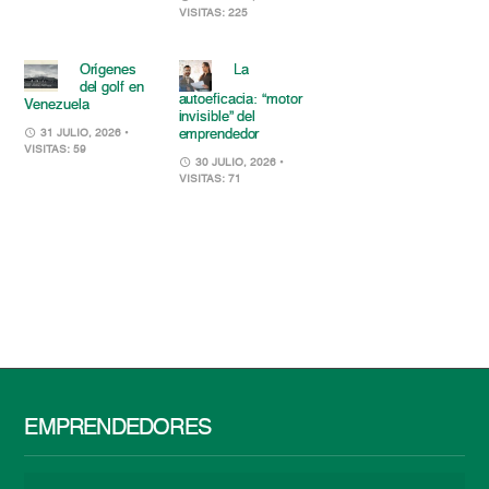
VISITAS: 225
Orígenes
La
del golf en
autoeficacia: “motor
Venezuela
invisible” del
emprendedor
31 JULIO, 2026
•
VISITAS: 59
30 JULIO, 2026
•
VISITAS: 71
EMPRENDEDORES