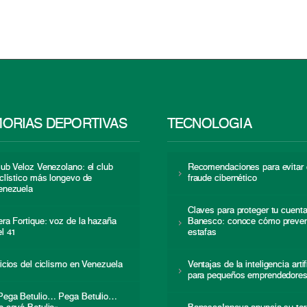
ORIAS DEPORTIVAS
TECNOLOGÍA
lub Veloz Venezolano: el club
Recomendaciones para evitar 
iclístico más longevo de
fraude cibernético
enezuela
Claves para proteger tu cuent
era Fortique: voz de la hazaña
Banesco: conoce cómo preven
el 41
estafas
nicios del ciclismo en Venezuela
Ventajas de la inteligencia artif
para pequeños emprendedore
Pega Betulio… Pega Betulio…