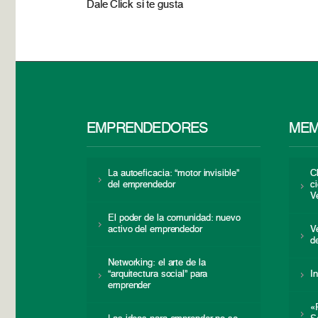
Dale Click si te gusta
EMPRENDEDORES
MEM
La autoeficacia: “motor invisible”
C
del emprendedor
c
V
El poder de la comunidad: nuevo
activo del emprendedor
V
d
Networking: el arte de la
“arquitectura social” para
I
emprender
«