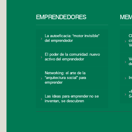
EMPRENDEDORES
MEM
La autoeficacia: “motor invisible”
C
del emprendedor
c
V
El poder de la comunidad: nuevo
activo del emprendedor
V
d
Networking: el arte de la
“arquitectura social” para
I
emprender
«
Las ideas para emprender no se
S
inventan, se descubren