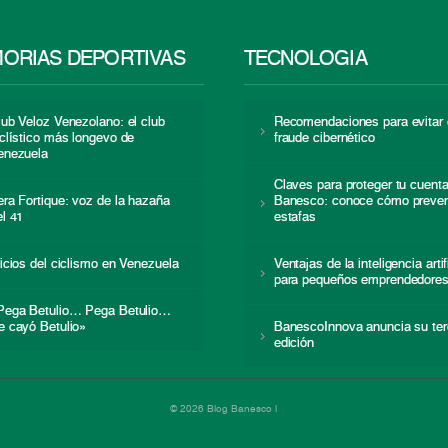
ORIAS DEPORTIVAS
TECNOLOGÍA
lub Veloz Venezolano: el club
Recomendaciones para evitar 
iclístico más longevo de
fraude cibernético
enezuela
Claves para proteger tu cuent
era Fortique: voz de la hazaña
Banesco: conoce cómo preven
el 41
estafas
nicios del ciclismo en Venezuela
Ventajas de la inteligencia artif
para pequeños emprendedore
Pega Betulio… Pega Betulio…
e cayó Betulio»
BanescoInnova anuncia su ter
edición
© 2026 Blog Banesco |