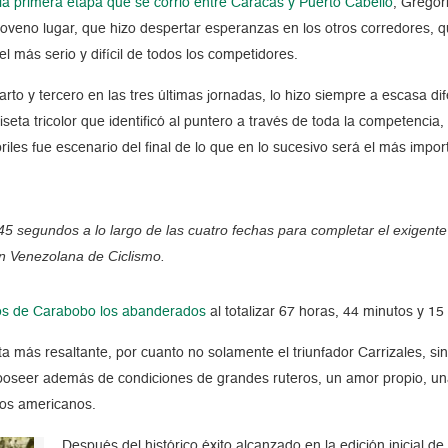
la primera etapa que se corrió entre Caracas y Puerto Cabello
, Gregor
oveno lugar, que hizo despertar esperanzas en los otros corredores, 
 más serio y difícil de todos los competidores.
arto y tercero en las tres últimas jornadas, lo hizo siempre a escasa di
iseta tricolor que identificó al puntero a través de toda la competencia,
les fue escenario del final de lo que en lo sucesivo será el más impor
5 segundos a lo largo de las cuatro fechas para completar el exigente 
ón Venezolana de Ciclismo.
hos de Carabobo los abanderados
al totalizar 67 horas, 44 minutos y 15
ota más resaltante, por cuanto no solamente el triunfador Carrizales, 
, poseer además de condiciones de grandes ruteros, un amor propio, 
pos americanos.
Después del histórico éxito alcanzado en la edición inicial de