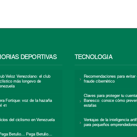
ORIAS DEPORTIVAS
TECNOLOGÍA
lub Veloz Venezolano: el club
Recomendaciones para evitar 
iclístico más longevo de
fraude cibernético
enezuela
Claves para proteger tu cuent
era Fortique: voz de la hazaña
Banesco: conoce cómo preven
el 41
estafas
nicios del ciclismo en Venezuela
Ventajas de la inteligencia artif
para pequeños emprendedore
Pega Betulio… Pega Betulio…