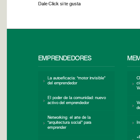
Dale Click si te gusta
EMPRENDEDORES
MEM
La autoeficacia: “motor invisible”
C
del emprendedor
c
V
El poder de la comunidad: nuevo
activo del emprendedor
V
d
Networking: el arte de la
“arquitectura social” para
I
emprender
«