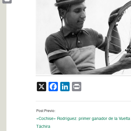
Print
X
Facebook
LinkedIn
Print
Post Previo:
«Cochise» Rodríguez: primer ganador de la Vuelta 
Táchira