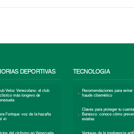
ORIAS DEPORTIVAS
TECNOLOGÍA
lub Veloz Venezolano: el club
Recomendaciones para evitar 
iclístico más longevo de
fraude cibernético
enezuela
Claves para proteger tu cuent
era Fortique: voz de la hazaña
Banesco: conoce cómo preven
el 41
estafas
nicios del ciclismo en Venezuela
Ventajas de la inteligencia artif