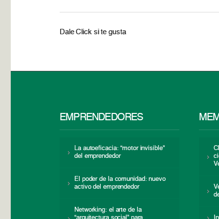
Dale Click si te gusta
EMPRENDEDORES
MEM
La autoeficacia: “motor invisible”
C
del emprendedor
c
V
El poder de la comunidad: nuevo
activo del emprendedor
V
d
Networking: el arte de la
“arquitectura social” para
I