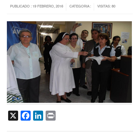
PUBLICADO : 19 FEBRERO, 2016
CATEGORIA :
VISITAS: 80
X
Facebook
LinkedIn
Print