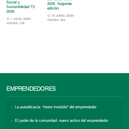
Social y
2026. Segunda
Sostenibilidad T2
edición
2026
19 JUNIO, 2026
•
1 JULIO, 2026
•
VISITAS: 234
VISITAS: 129
EMPRENDEDORES
La autoeficacia: “motor invisible” del emprendedor
El poder de la comunidad: nuevo activo del emprendedor