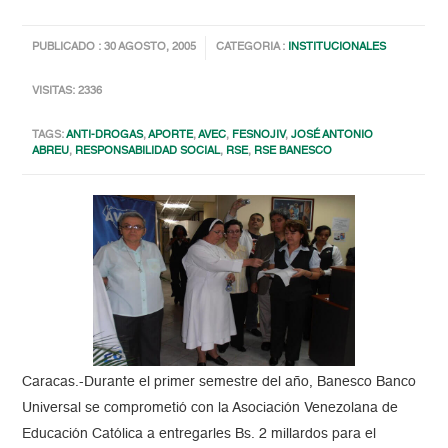
PUBLICADO : 30 AGOSTO, 2005
CATEGORIA :
INSTITUCIONALES
VISITAS: 2336
TAGS:
ANTI-DROGAS
,
APORTE
,
AVEC
,
FESNOJIV
,
JOSÉ ANTONIO
ABREU
,
RESPONSABILIDAD SOCIAL
,
RSE
,
RSE BANESCO
Caracas.-Durante el primer semestre del año, Banesco Banco
Universal se comprometió con la Asociación Venezolana de
Educación Católica a entregarles Bs. 2 millardos para el