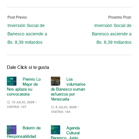
Post Previo:
Proximo Post:
Inversión Social de
Inversión Social de
Banesco asciende a
Banesco asciende a
Bs. 8,39 millardos
Bs. 8,39 millardos
Dale Click si te gusta
Premio Lo
Los
Mejor de
voluntarios
Nos aplaza su
de Banesco suman
convocatoria
esfuerzos por
Venezuela
10 JULIO, 2026
•
VISITAS: 107
6 JULIO, 2026
•
VISITAS: 154
Boletín de
Agenda
Cultural
Responsabilidad
Banesco. Junio