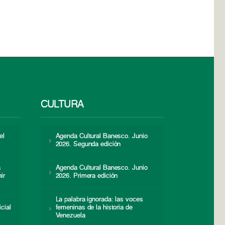
CULTURA
el
Agenda Cultural Banesco. Junio
2026. Segunda edición
a
Agenda Cultural Banesco. Junio
ir
2026. Primera edición
La palabra ignorada: las voces
icial
femeninas de la historia de
s
Venezuela