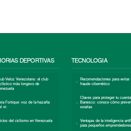
ORIAS DEPORTIVAS
TECNOLOGÍA
lub Veloz Venezolano: el club
Recomendaciones para evitar 
iclístico más longevo de
fraude cibernético
enezuela
Claves para proteger tu cuent
era Fortique: voz de la hazaña
Banesco: conoce cómo preven
el 41
estafas
nicios del ciclismo en Venezuela
Ventajas de la inteligencia artif
para pequeños emprendedore