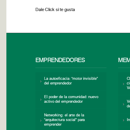
Dale Click si te gusta
EMPRENDEDORES
MEM
La autoeficacia: “motor invisible”
C
del emprendedor
c
V
El poder de la comunidad: nuevo
activo del emprendedor
V
d
Networking: el arte de la
“arquitectura social” para
I
emprender