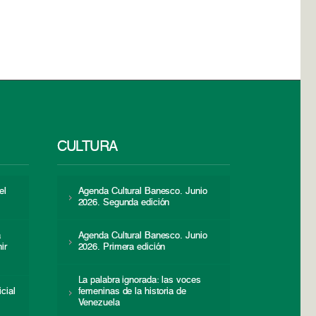
CULTURA
el
Agenda Cultural Banesco. Junio
2026. Segunda edición
a
Agenda Cultural Banesco. Junio
ir
2026. Primera edición
La palabra ignorada: las voces
icial
femeninas de la historia de
s
Venezuela