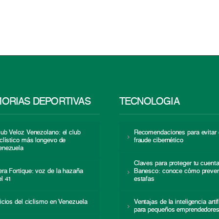
ORIAS DEPORTIVAS
TECNOLOGÍA
lub Veloz Venezolano: el club
Recomendaciones para evitar 
iclístico más longevo de
fraude cibernético
enezuela
Claves para proteger tu cuent
era Fortique: voz de la hazaña
Banesco: conoce cómo preven
el 41
estafas
nicios del ciclismo en Venezuela
Ventajas de la inteligencia artif
para pequeños emprendedore