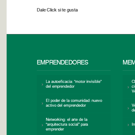
Dale Click si te gusta
EMPRENDEDORES
MEM
La autoeficacia: “motor invisible”
C
del emprendedor
c
V
El poder de la comunidad: nuevo
activo del emprendedor
V
d
Networking: el arte de la
“arquitectura social” para
I
emprender