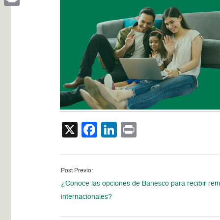
Print
X
Facebook
LinkedIn
Print
Post Previo:
¿Conoce las opciones de Banesco para recibir re
internacionales?