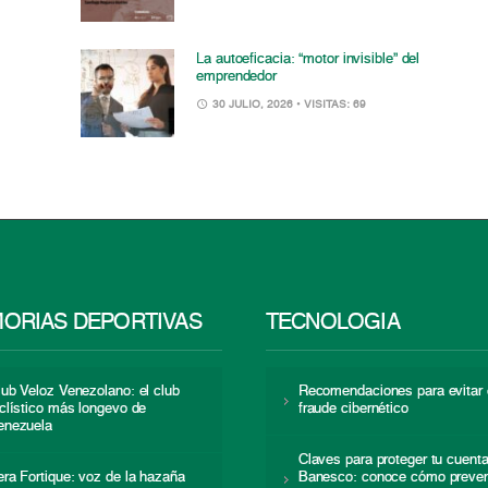
La autoeficacia: “motor invisible” del
emprendedor
30 JULIO, 2026
• VISITAS: 69
ORIAS DEPORTIVAS
TECNOLOGÍA
lub Veloz Venezolano: el club
Recomendaciones para evitar 
iclístico más longevo de
fraude cibernético
enezuela
Claves para proteger tu cuent
era Fortique: voz de la hazaña
Banesco: conoce cómo preven