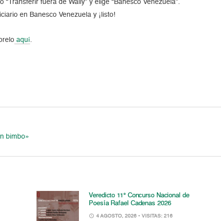
o “Transferir fuera de Wally” y elige “Banesco Venezuela”.
iciario en Banesco Venezuela y ¡listo!
brelo
aquí
.
un bimbo»
Veredicto 11° Concurso Nacional de
Poesía Rafael Cadenas 2026
4 AGOSTO, 2026
• VISITAS: 216