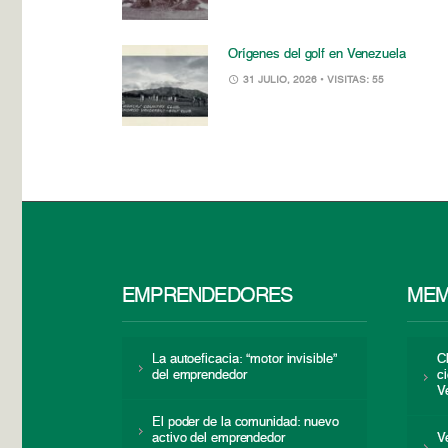
Orígenes del golf en Venezuela
31 JULIO, 2026
• VISITAS: 55
EMPRENDEDORES
MEM
La autoeficacia: “motor invisible”
C
del emprendedor
c
V
El poder de la comunidad: nuevo
activo del emprendedor
V