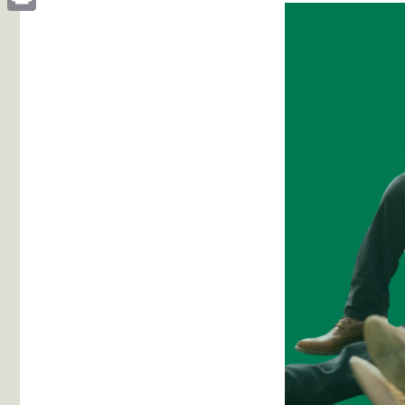
Print