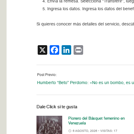
Envía la remesa. Selecciona “Transferir”, lueg
Ingresa los datos. Ingresa los datos del benef
Si quieres conocer más detalles del servicio, descú
X
Facebook
LinkedIn
Print
Post Previo:
Humberto “Beto” Perdomo: «No es un bombo, es 
Dale Click si te gusta
Pionero del Básquet femenino en
Venezuela
6 AGOSTO, 2026
• VISITAS: 17