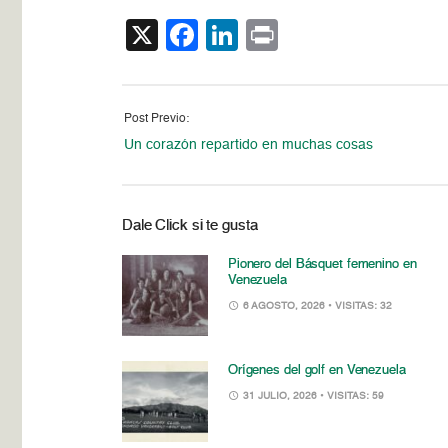
X
Facebook
LinkedIn
Print
Post Previo:
Un corazón repartido en muchas cosas
Dale Click si te gusta
Pionero del Básquet femenino en
Venezuela
6 AGOSTO, 2026
• VISITAS: 32
Orígenes del golf en Venezuela
31 JULIO, 2026
• VISITAS: 59