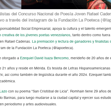
alistas del Concurso Nacional de Poesía Joven Rafael Caden
ivo a través del instagram de la Fundación La Poeteca (@la
nsabilidad Social Empresarial, apoya la cultura y el talento emergen
ón creativa de los jóvenes poetas venezolanos
, tanto dentro como fuera 
oven Rafael Cadenas.
La premiación y lectura de ganadores y finalistas 
agram de la Fundación La Poeteca (@lapoeteca).
ue otorgado a
Ezequiel David Isaza Bencomo
, merideño de 20 años de 
e 21 años y reside en Mérida. Es tesista de Letras Hispanoamericanas
24; así como también de lingüística durante el año 2024. Ezequiel tamb
académica.
 Lazo
con su poema “San Cristóbal de Licia”. Romhain tiene 29 años de
tado Barinas, para luego mudarse a la ciudad capital y ejercer sus estud
en periodismo y artes audiovisuales.