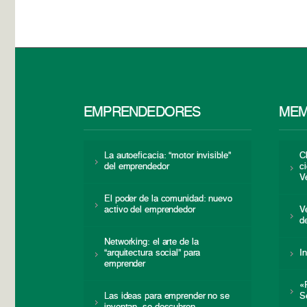
EMPRENDEDORES
MEM
La autoeficacia: “motor invisible”
C
del emprendedor
c
V
El poder de la comunidad: nuevo
activo del emprendedor
V
d
Networking: el arte de la
“arquitectura social” para
I
emprender
«
Las ideas para emprender no se
S