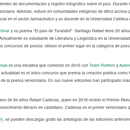
dientes de documentación y registro fotográfico sobre el país. Durant
zolana. Además, estuvo en comunidades indígenas de difícil acceso para
ial en el sector farmacéutico y es docente en la Universidad Católica
lívar
y su poema “El país de Turandot”. Santiago Rafael tiene 20 años
ctualmente es estudiante de Literatura y Lingüística en la Universida
os concursos de poesía: obtuvo el primer lugar en la categoría de poe
enas
es una iniciativa que comenzó en 2016 con
Team Poetero
y
Autor
a actualidad es el único concurso que premia la creación poética como
 de la poesía venezolana. En sus nueve ediciones han participado más 
lano de 94 años Rafael Cadenas, quien en 2018 recibió el Premio Rei
nocimiento literario en castellano. Cadenas es el primer venezolano qu
om
, se pueden descargar gratis las antologías de las ediciones anteri