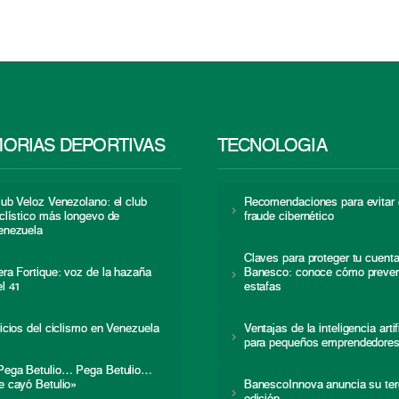
ORIAS DEPORTIVAS
TECNOLOGÍA
lub Veloz Venezolano: el club
Recomendaciones para evitar 
iclístico más longevo de
fraude cibernético
enezuela
Claves para proteger tu cuent
era Fortique: voz de la hazaña
Banesco: conoce cómo preven
el 41
estafas
nicios del ciclismo en Venezuela
Ventajas de la inteligencia artif
para pequeños emprendedore
Pega Betulio… Pega Betulio…
e cayó Betulio»
BanescoInnova anuncia su ter