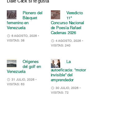
Dale Click si te gusta
Pionero del
Veredicto
Básquet
11°
femenino en
Concurso Nacional
Venezuela
de Poesía Rafael
Cadenas 2026
6 AGOSTO, 2026
•
VISITAS: 38
4 AGOSTO, 2026
•
VISITAS: 240
Orígenes
La
del golf en
autoeficacia: “motor
Venezuela
invisible” del
emprendedor
31 JULIO, 2026
•
VISITAS: 63
30 JULIO, 2026
•
VISITAS: 72