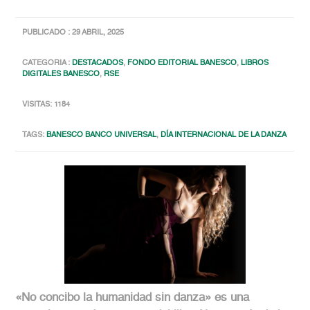
PUBLICADO : 29 ABRIL, 2025
CATEGORIA :
DESTACADOS
,
FONDO EDITORIAL BANESCO
,
LIBROS
DIGITALES BANESCO
,
RSE
VISITAS: 1184
TAGS:
BANESCO BANCO UNIVERSAL
,
DÍA INTERNACIONAL DE LA DANZA
«No concibo la humanidad sin danza» es una