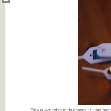
Print
Este nuevo robot mide apenas 15 centímetr