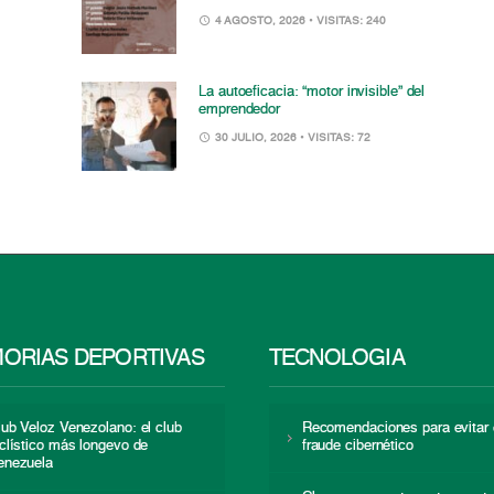
4 AGOSTO, 2026
• VISITAS: 240
La autoeficacia: “motor invisible” del
emprendedor
30 JULIO, 2026
• VISITAS: 72
ORIAS DEPORTIVAS
TECNOLOGÍA
lub Veloz Venezolano: el club
Recomendaciones para evitar 
iclístico más longevo de
fraude cibernético
enezuela