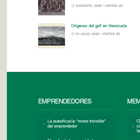
6 AGOSTO, 2026
• VISITAS: 38
Orígenes del golf en Venezuela
31 JULIO, 2026
• VISITAS: 63
EMPRENDEDORES
MEM
La autoeficacia: “motor invisible”
C
del emprendedor
c
V