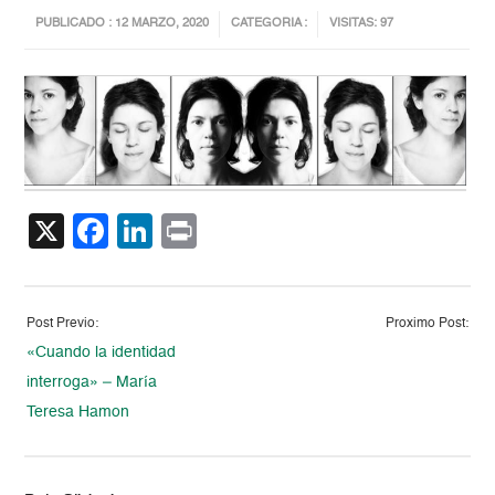
PUBLICADO : 12 MARZO, 2020
CATEGORIA :
VISITAS: 97
X
Facebook
LinkedIn
Print
Post Previo:
Proximo Post:
«Cuando la identidad
interroga» – María
Teresa Hamon