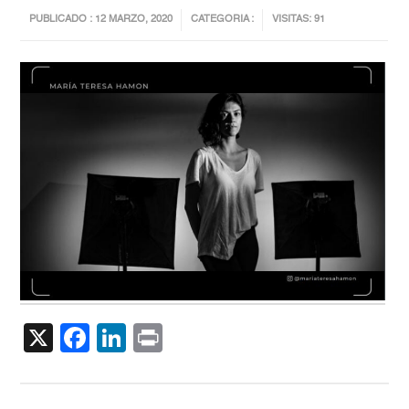
PUBLICADO : 12 MARZO, 2020
CATEGORIA :
VISITAS: 91
X
Facebook
LinkedIn
Print