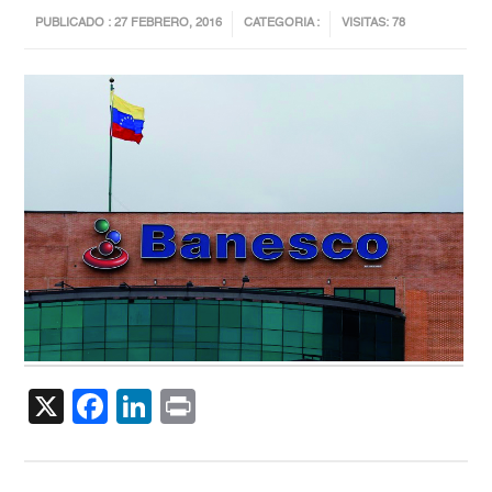
PUBLICADO : 27 FEBRERO, 2016
CATEGORIA :
VISITAS: 78
X
Facebook
LinkedIn
Print