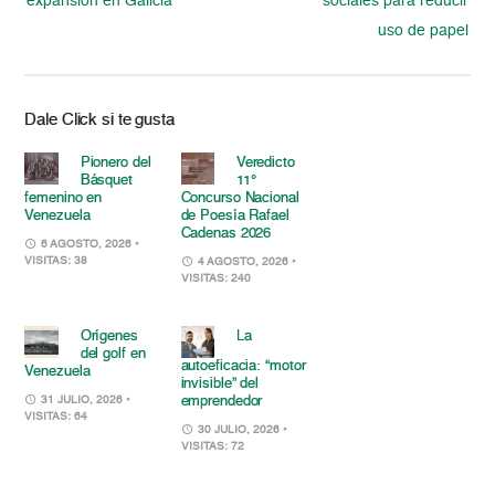
expansión en Galicia
sociales para reducir
uso de papel
Dale Click si te gusta
Pionero del
Veredicto
Básquet
11°
femenino en
Concurso Nacional
Venezuela
de Poesía Rafael
Cadenas 2026
6 AGOSTO, 2026
•
VISITAS: 38
4 AGOSTO, 2026
•
VISITAS: 240
Orígenes
La
del golf en
autoeficacia: “motor
Venezuela
invisible” del
emprendedor
31 JULIO, 2026
•
VISITAS: 64
30 JULIO, 2026
•
VISITAS: 72