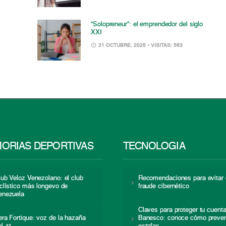
“Solopreneur”: el emprendedor del siglo
XXI
21 OCTUBRE, 2025
• VISITAS: 563
ORIAS DEPORTIVAS
TECNOLOGÍA
lub Veloz Venezolano: el club
Recomendaciones para evitar 
iclístico más longevo de
fraude cibernético
enezuela
Claves para proteger tu cuent
era Fortique: voz de la hazaña
Banesco: conoce cómo preven