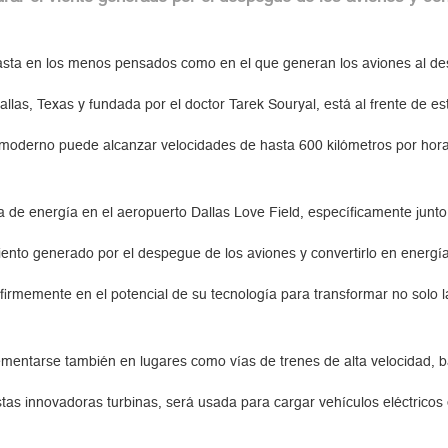
hasta en los menos pensados como en el que generan los aviones al d
las, Texas y fundada por el doctor Tarek Souryal, está al frente de es
oderno puede alcanzar velocidades de hasta 600 kilómetros por hora, e
de energía en el aeropuerto Dallas Love Field, específicamente junto a
viento generado por el despegue de los aviones y convertirlo en energía
rmemente en el potencial de su tecnología para transformar no solo la 
lementarse también en lugares como vías de trenes de alta velocidad, b
tas innovadoras turbinas, será usada para cargar vehículos eléctricos e