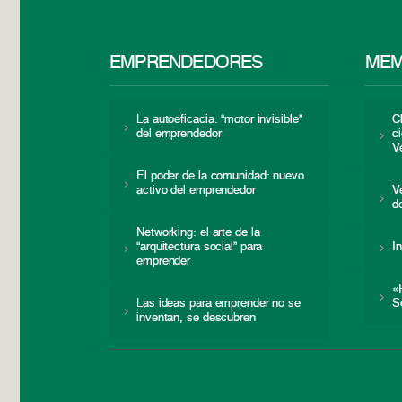
EMPRENDEDORES
MEM
La autoeficacia: “motor invisible”
C
del emprendedor
c
V
El poder de la comunidad: nuevo
activo del emprendedor
V
d
Networking: el arte de la
“arquitectura social” para
I
emprender
«
Las ideas para emprender no se
S
inventan, se descubren