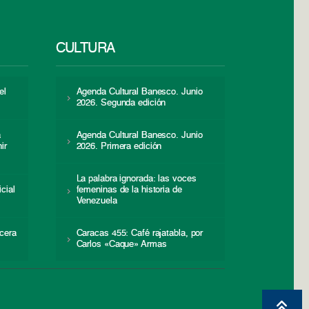
CULTURA
el
Agenda Cultural Banesco. Junio
2026. Segunda edición
a
Agenda Cultural Banesco. Junio
ir
2026. Primera edición
La palabra ignorada: las voces
icial
femeninas de la historia de
s
Venezuela
cera
Caracas 455: Café rajatabla, por
Carlos «Caque» Armas