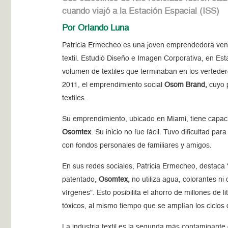
cuando viajó a la Estación Espacial (ISS)
Por Orlando Luna
Patricia Ermecheo es una joven emprendedora venez
textil. Estudió Diseño e Imagen Corporativa, en Est
volumen de textiles que terminaban en los vertedero
2011, el emprendimiento social
Osom Brand,
cuyo p
textiles.
Su emprendimiento, ubicado en Miami, tiene capacid
Osomtex
. Su inicio no fue fácil. Tuvo dificultad p
con fondos personales de familiares y amigos.
En sus redes sociales, Patricia Ermecheo, destaca 
patentado,
Osomtex,
no utiliza agua, colorantes ni
vírgenes”. Esto posibilita el ahorro de millones de l
tóxicos, al mismo tiempo que se amplían los ciclos 
La industria textil es la segunda más contaminante d