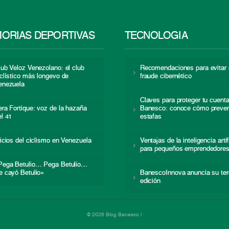
ORIAS DEPORTIVAS
TECNOLOGÍA
lub Veloz Venezolano: el club
Recomendaciones para evitar 
iclístico más longevo de
fraude cibernético
enezuela
Claves para proteger tu cuent
era Fortique: voz de la hazaña
Banesco: conoce cómo preven
el 41
estafas
nicios del ciclismo en Venezuela
Ventajas de la inteligencia artif
para pequeños emprendedore
Pega Betulio… Pega Betulio…
e cayó Betulio»
BanescoInnova anuncia su ter
edición
© 2026 Blog Banesco |