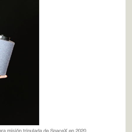
era misión tripulada de SpaceX en 2020,