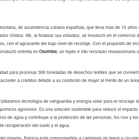
olana, de ascendencia cubano española, que lleva más de 10 años en e
ados Unidos. Allí, al finalizar sus estudios, se involucró en el comerc
s, con el agravante del bajo nivel de reciclaje. Con el propósito de in
roducto estrella es
Osomtex
, un tejido e hilo reciclado revolucionari
ad para procesar 300 toneladas de desechos textiles que se convierten
ara acceder a créditos debido a su condición de mujer al frente de un á
“utilizamos tecnología de vanguardia y energía solar para el reciclaj
 químicos agresivos. Es una solución sostenible para reducir el impacto 
itros de agua y contribuye a la protección de las personas, los ríos y lo
de recuperación del suelo y el agua.
el planeta. Patricia está comprometida a cambiarla de lineal a circular,