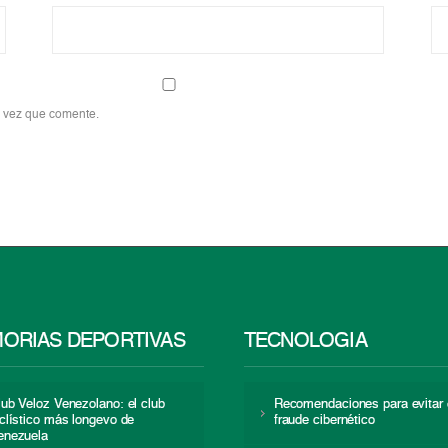
a vez que comente.
ORIAS DEPORTIVAS
TECNOLOGÍA
lub Veloz Venezolano: el club
Recomendaciones para evitar 
iclístico más longevo de
fraude cibernético
enezuela