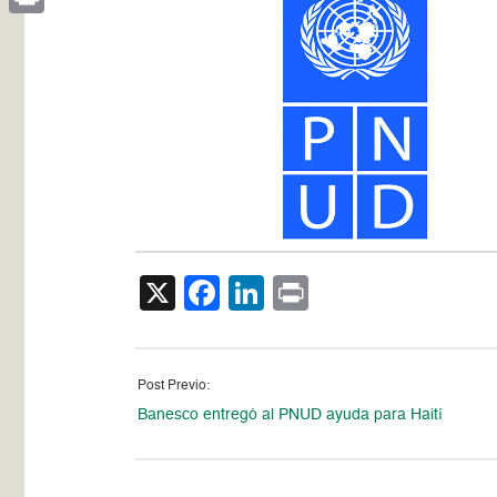
Print
X
Facebook
LinkedIn
Print
Post Previo:
Banesco entregó al PNUD ayuda para Haití