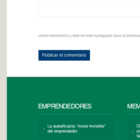
correo electrónico y web en este navegador para la próxim
EMPRENDEDORES
MEM
La autoeficacia: “motor invisible”
C
del emprendedor
c
V