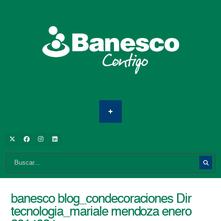
banesco blog_condecoraciones Dir
tecnologia_mariale mendoza enero