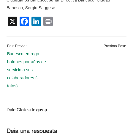
Ciudadanos Banesco, Junta Directiva Banesco, Ciudad
Banesco, Sergio Saggese
X
Facebook
LinkedIn
Print
Post Previo:
Proximo Post:
Banesco entregó
botones por años de
servicio a sus
colaboradores (+
fotos)
Dale Click si te gusta
Deja una respuesta