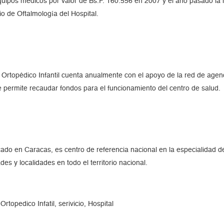
ipos médicos por valor de Bs.F. 160.556 en 2007 y el año pasado la i
io de Oftalmología del Hospital.
 Ortopédico Infantil cuenta anualmente con el apoyo de la red de ag
ue permite recaudar fondos para el funcionamiento del centro de salud.
ado en Caracas, es centro de referencia nacional en la especialidad de 
es y localidades en todo el territorio nacional.
topedico Infatil, serivicio, Hospital