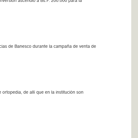
nversión ascendió a Bs.F. 200.000 para la
encias de Banesco durante la campaña de venta de
ortopedia, de allí que en la institución son