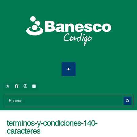
terminos-y-condiciones-140-
caracteres