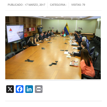
PUBLICADO : 17 MARZO, 2017
CATEGORIA :
VISITAS: 79
X
Facebook
LinkedIn
Print