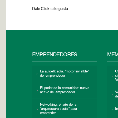
Dale Click si te gusta
EMPRENDEDORES
MEM
La autoeficacia: “motor invisible”
C
del emprendedor
c
V
El poder de la comunidad: nuevo
activo del emprendedor
V
d
Networking: el arte de la
“arquitectura social” para
I
emprender