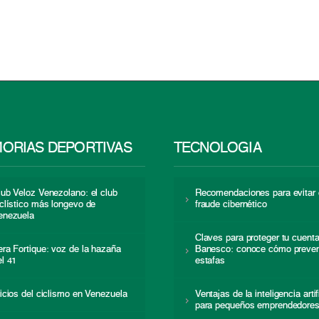
ORIAS DEPORTIVAS
TECNOLOGÍA
lub Veloz Venezolano: el club
Recomendaciones para evitar 
iclístico más longevo de
fraude cibernético
enezuela
Claves para proteger tu cuent
era Fortique: voz de la hazaña
Banesco: conoce cómo preven
el 41
estafas
nicios del ciclismo en Venezuela
Ventajas de la inteligencia artif
para pequeños emprendedore