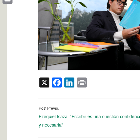
Print
X
Facebook
LinkedIn
Print
Post Previo:
Ezequiel Isaza: “Escribir es una cuestión confidenci
y necesaria”