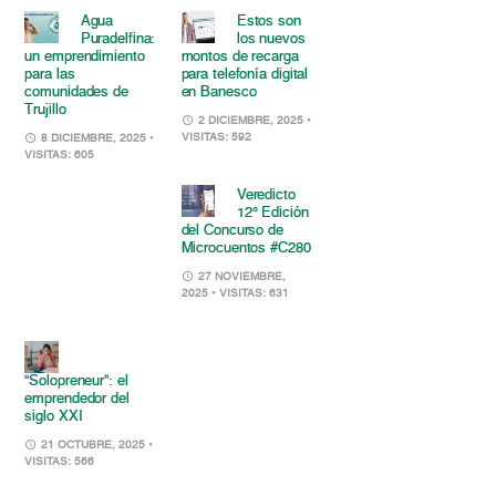
Agua
Estos son
Puradelfina:
los nuevos
un emprendimiento
montos de recarga
para las
para telefonía digital
comunidades de
en Banesco
Trujillo
2 DICIEMBRE, 2025
•
VISITAS: 592
8 DICIEMBRE, 2025
•
VISITAS: 605
Veredicto
12° Edición
del Concurso de
Microcuentos #C280
27 NOVIEMBRE,
2025
• VISITAS: 631
“Solopreneur”: el
emprendedor del
siglo XXI
21 OCTUBRE, 2025
•
VISITAS: 566