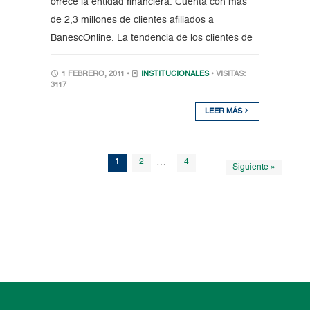
ofrece la entidad financiera. Cuenta con más
de 2,3 millones de clientes afiliados a
BanescOnline. La tendencia de los clientes de
1 FEBRERO, 2011 •
INSTITUCIONALES
• VISITAS:
3117
LEER MÁS
1
2
…
4
Siguiente »