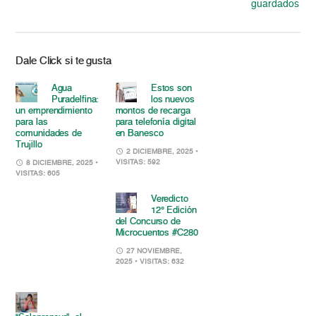
guardados
Dale Click si te gusta
Agua
Estos son
Puradelfina:
los nuevos
un emprendimiento
montos de recarga
para las
para telefonía digital
comunidades de
en Banesco
Trujillo
2 DICIEMBRE, 2025
•
VISITAS: 592
8 DICIEMBRE, 2025
•
VISITAS: 605
Veredicto
12° Edición
del Concurso de
Microcuentos #C280
27 NOVIEMBRE,
2025
• VISITAS: 632