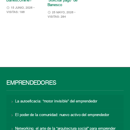
BanescOnline?
“Solicitar pago” de
Banesco
15 JUNIO, 2026
•
VISITAS: 186
25 MAYO, 2026
•
VISITAS: 284
EMPRENDEDORES
La autoeficacia: “motor invisible” del emprendedor
El poder de la comunidad: nuevo activo del emprendedor
Networking: el arte de la “arquitectura social” para emprender