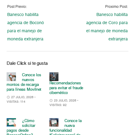
Post Previo:
Proximo Post:
Banesco habilita
Banesco habilita
agencia de Boconó
agencia de Coro para
para el manejo de
el manejo de moneda
moneda extranjera
extranjera
Dale Click si te gusta
Conoce los
nuevos
Recomendaciones
montos de recarga
para evitar el fraude
para líneas Movilnet
cibernético
27 JULIO, 2026
•
23 JULIO, 2026
•
VISITAS: 114
VISITAS: 92
¿Cómo
Conoce la
solicitar
nueva
pagos desde
funcionalidad