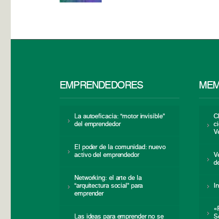
EMPRENDEDORES
MEM
La autoeficacia: “motor invisible”
C
del emprendedor
c
V
El poder de la comunidad: nuevo
activo del emprendedor
V
d
Networking: el arte de la
“arquitectura social” para
I
emprender
«
Las ideas para emprender no se
S