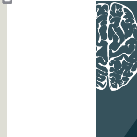
Print