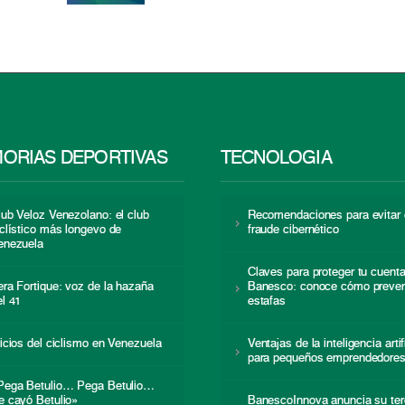
ORIAS DEPORTIVAS
TECNOLOGÍA
lub Veloz Venezolano: el club
Recomendaciones para evitar 
iclístico más longevo de
fraude cibernético
enezuela
Claves para proteger tu cuent
era Fortique: voz de la hazaña
Banesco: conoce cómo preven
el 41
estafas
nicios del ciclismo en Venezuela
Ventajas de la inteligencia artif
para pequeños emprendedore
Pega Betulio… Pega Betulio…
e cayó Betulio»
BanescoInnova anuncia su ter