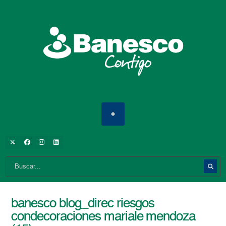
banesco blog_direc riesgos
condecoraciones mariale mendoza