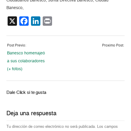
Ciudadanos Banesco, Junta Directiva Banesco, Ciudad
Banesco,
X
Facebook
LinkedIn
Print
Post Previo:
Proximo Post:
Banesco homenajeó
a sus colaboradores
(+ fotos)
Dale Click si te gusta
Deja una respuesta
Tu dirección de correo electrónico no será publicada.
Los campos