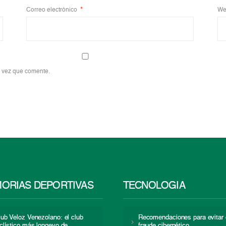
Correo electrónico
*
We
a vez que comente.
ORIAS DEPORTIVAS
TECNOLOGÍA
lub Veloz Venezolano: el club
Recomendaciones para evitar 
iclístico más longevo de
fraude cibernético