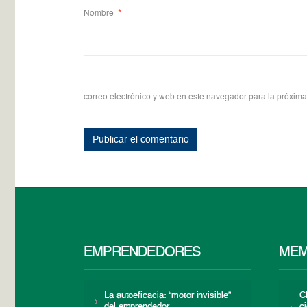
Nombre
*
correo electrónico y web en este navegador para la próxim
EMPRENDEDORES
MEM
La autoeficacia: “motor invisible”
C
del emprendedor
c