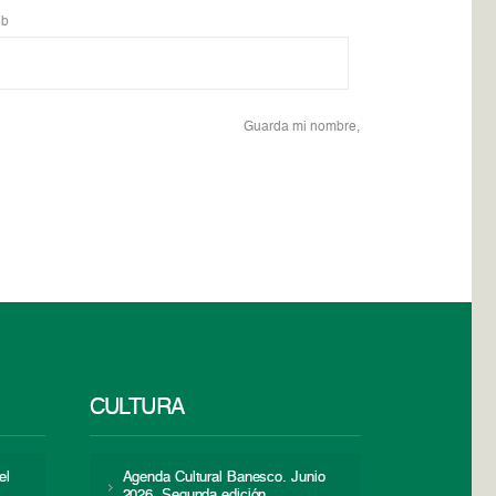
b
Guarda mi nombre,
CULTURA
el
Agenda Cultural Banesco. Junio
2026. Segunda edición