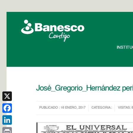
INSTIT
José_Gregorio_Hernández peri
X
PUBLICADO : 16 ENERO, 2017
CATEGORIA :
VISITAS: 
Facebook
LinkedIn