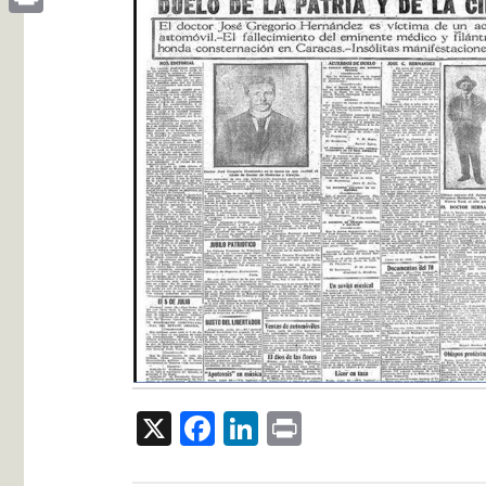
Print
X
Facebook
LinkedIn
Print