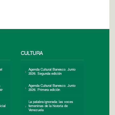
CULTURA
el
Agenda Cultural Banesco. Junio
2026. Segunda edición
a
Agenda Cultural Banesco. Junio
ir
2026. Primera edición
La palabra ignorada: las voces
icial
femeninas de la historia de
s
Venezuela