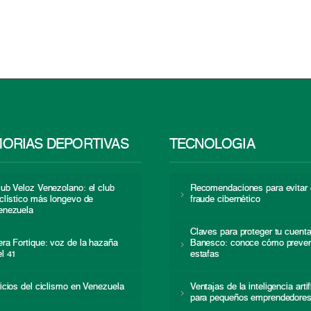
ORIAS DEPORTIVAS
TECNOLOGÍA
lub Veloz Venezolano: el club
Recomendaciones para evitar 
iclístico más longevo de
fraude cibernético
enezuela
Claves para proteger tu cuent
era Fortique: voz de la hazaña
Banesco: conoce cómo preven
el 41
estafas
nicios del ciclismo en Venezuela
Ventajas de la inteligencia artif
para pequeños emprendedore