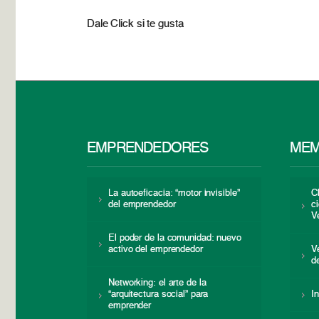
Dale Click si te gusta
EMPRENDEDORES
MEM
La autoeficacia: “motor invisible”
C
del emprendedor
c
V
El poder de la comunidad: nuevo
activo del emprendedor
V
d
Networking: el arte de la
“arquitectura social” para
I
emprender