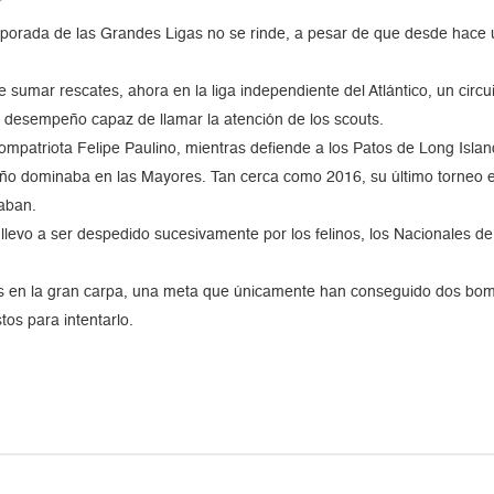
porada de las Grandes Ligas no se rinde, a pesar de que desde hace u
sumar rescates, ahora en la liga independiente del Atlántico, un circu
 desempeño capaz de llamar la atención de los scouts.
 compatriota Felipe Paulino, mientras defiende a los Patos de Long Isl
 dominaba en las Mayores. Tan cerca como 2016, su último torneo en g
aban.
llevo a ser despedido sucesivamente por los felinos, los Nacionales de W
s en la gran carpa, una meta que únicamente han conseguido dos bom
stos para intentarlo.