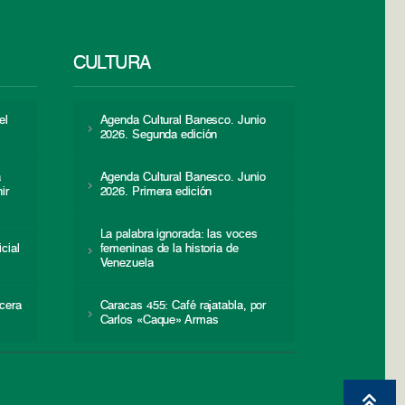
CULTURA
el
Agenda Cultural Banesco. Junio
2026. Segunda edición
a
Agenda Cultural Banesco. Junio
ir
2026. Primera edición
La palabra ignorada: las voces
icial
femeninas de la historia de
s
Venezuela
cera
Caracas 455: Café rajatabla, por
Carlos «Caque» Armas