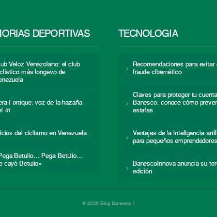
ORIAS DEPORTIVAS
TECNOLOGÍA
lub Veloz Venezolano: el club
Recomendaciones para evitar 
iclístico más longevo de
fraude cibernético
enezuela
Claves para proteger tu cuent
era Fortique: voz de la hazaña
Banesco: conoce cómo preven
el 41
estafas
nicios del ciclismo en Venezuela
Ventajas de la inteligencia artif
para pequeños emprendedore
Pega Betulio… Pega Betulio…
e cayó Betulio»
BanescoInnova anuncia su ter
edición
© 2026 Blog Banesco |