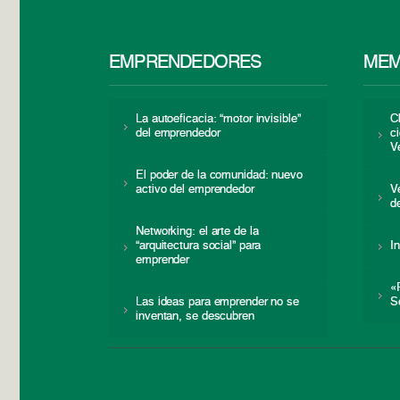
EMPRENDEDORES
MEM
La autoeficacia: “motor invisible”
C
del emprendedor
c
V
El poder de la comunidad: nuevo
activo del emprendedor
V
d
Networking: el arte de la
“arquitectura social” para
I
emprender
«
Las ideas para emprender no se
S
inventan, se descubren