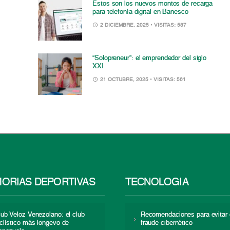
Estos son los nuevos montos de recarga
para telefonía digital en Banesco
2 DICIEMBRE, 2025
• VISITAS: 587
“Solopreneur”: el emprendedor del siglo
XXI
21 OCTUBRE, 2025
• VISITAS: 561
ORIAS DEPORTIVAS
TECNOLOGÍA
lub Veloz Venezolano: el club
Recomendaciones para evitar 
iclístico más longevo de
fraude cibernético