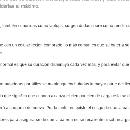
idarlas al máximo.
también conocidas como laptops, surgen dudas sobre cómo rendir su u
que con un celular recién comprado, lo más común es que su batería s
te.
normal es que su duración disminuya cada vez más, y para evitar que e
 computadoras portátiles se mantenga enchufadas la mayor parte del ti
lo que significa que cuando alcanza el cien por cien de carga esta se 
erá a cargarse de nuevo. Por lo tanto, no existe el riesgo de que la b
sores para asegurarse de que la batería no se recaliente ni sobrecarg