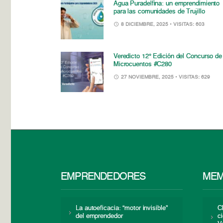
Agua Puradelfina: un emprendimiento
para las comunidades de Trujillo
8 DICIEMBRE, 2025
• VISITAS: 603
Veredicto 12° Edición del Concurso de
Microcuentos #C280
27 NOVIEMBRE, 2025
• VISITAS: 629
EMPRENDEDORES
MEM
La autoeficacia: “motor invisible”
C
del emprendedor
c