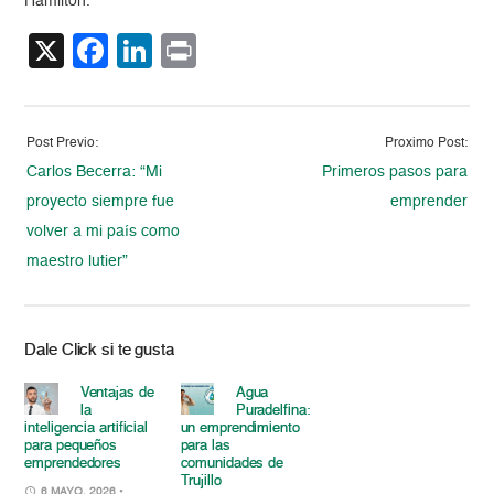
Hamilton.
X
Facebook
LinkedIn
Print
Post Previo:
Proximo Post:
Carlos Becerra: “Mi
Primeros pasos para
proyecto siempre fue
emprender
volver a mi país como
maestro lutier”
Dale Click si te gusta
Ventajas de
Agua
la
Puradelfina:
inteligencia artificial
un emprendimiento
para pequeños
para las
emprendedores
comunidades de
Trujillo
6 MAYO, 2026
•