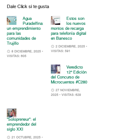
Dale Click si te gusta
Agua
Estos son
Puradelfina:
los nuevos
un emprendimiento
montos de recarga
para las
para telefonía digital
comunidades de
en Banesco
Trujillo
2 DICIEMBRE, 2025
•
VISITAS: 591
8 DICIEMBRE, 2025
•
VISITAS: 605
Veredicto
12° Edición
del Concurso de
Microcuentos #C280
27 NOVIEMBRE,
2025
• VISITAS: 629
“Solopreneur”: el
emprendedor del
siglo XXI
21 OCTUBRE, 2025
•