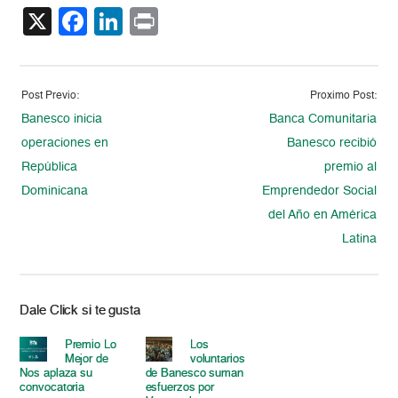
X
Facebook
LinkedIn
Print
Post Previo:
Proximo Post:
Banesco inicia
Banca Comunitaria
operaciones en
Banesco recibió
República
premio al
Dominicana
Emprendedor Social
del Año en América
Latina
Dale Click si te gusta
Premio Lo
Los
Mejor de
voluntarios
Nos aplaza su
de Banesco suman
convocatoria
esfuerzos por