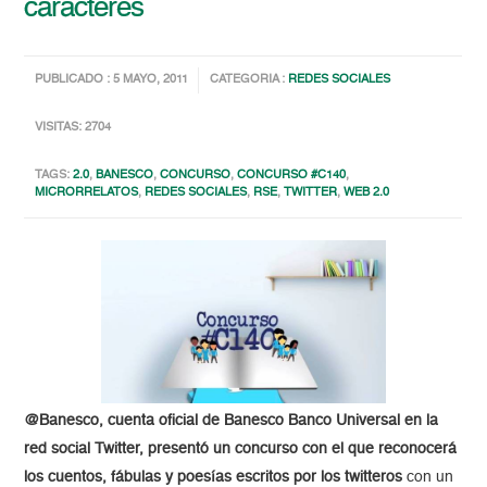
caracteres
PUBLICADO : 5 MAYO, 2011
CATEGORIA :
REDES SOCIALES
VISITAS: 2704
TAGS:
2.0
,
BANESCO
,
CONCURSO
,
CONCURSO #C140
,
MICRORRELATOS
,
REDES SOCIALES
,
RSE
,
TWITTER
,
WEB 2.0
@Banesco, cuenta oficial de Banesco Banco Universal en la
red social Twitter, presentó un concurso con el que reconocerá
los cuentos, fábulas y poesías escritos por los twitteros
con un