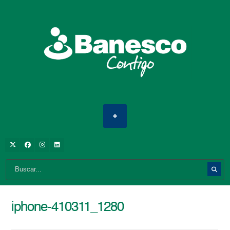
iphone-410311_1280