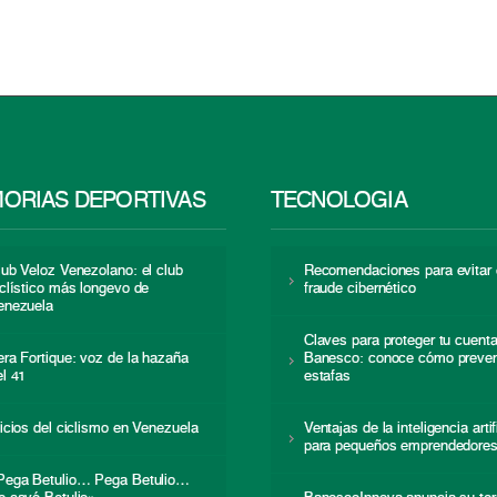
ORIAS DEPORTIVAS
TECNOLOGÍA
lub Veloz Venezolano: el club
Recomendaciones para evitar 
iclístico más longevo de
fraude cibernético
enezuela
Claves para proteger tu cuent
era Fortique: voz de la hazaña
Banesco: conoce cómo preven
el 41
estafas
nicios del ciclismo en Venezuela
Ventajas de la inteligencia artif
para pequeños emprendedore
Pega Betulio… Pega Betulio…