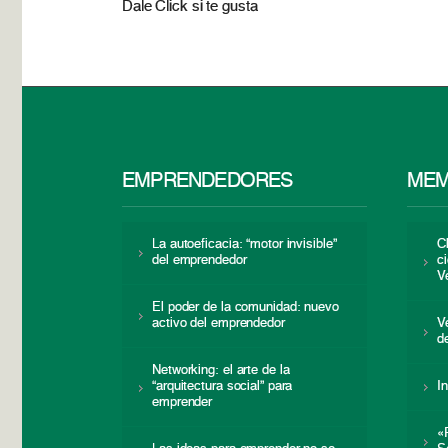
Dale Click si te gusta
EMPRENDEDORES
MEM
La autoeficacia: “motor invisible”
C
del emprendedor
c
V
El poder de la comunidad: nuevo
activo del emprendedor
V
d
Networking: el arte de la
“arquitectura social” para
I
emprender
«