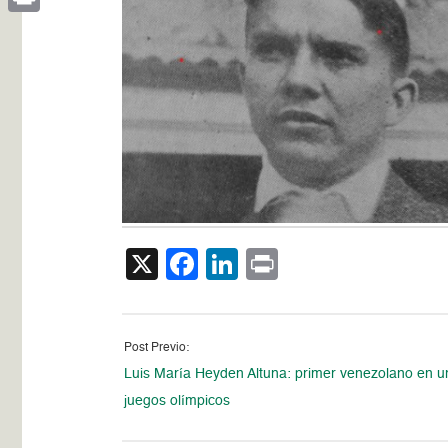
Print
X
Facebook
LinkedIn
Print
Post Previo:
Luis María Heyden Altuna: primer venezolano en u
juegos olímpicos