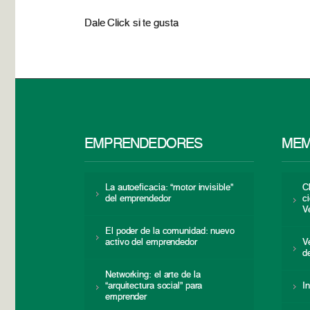
Dale Click si te gusta
EMPRENDEDORES
MEM
La autoeficacia: “motor invisible”
C
del emprendedor
c
V
El poder de la comunidad: nuevo
activo del emprendedor
V
d
Networking: el arte de la
“arquitectura social” para
I
emprender