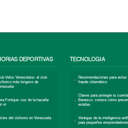
ORIAS DEPORTIVAS
TECNOLOGÍA
lub Veloz Venezolano: el club
Recomendaciones para evitar 
iclístico más longevo de
fraude cibernético
enezuela
Claves para proteger tu cuent
era Fortique: voz de la hazaña
Banesco: conoce cómo preven
el 41
estafas
nicios del ciclismo en Venezuela
Ventajas de la inteligencia artif
para pequeños emprendedore