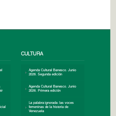
CULTURA
el
Agenda Cultural Banesco. Junio
2026. Segunda edición
a
Agenda Cultural Banesco. Junio
ir
2026. Primera edición
La palabra ignorada: las voces
icial
femeninas de la historia de
s
Venezuela