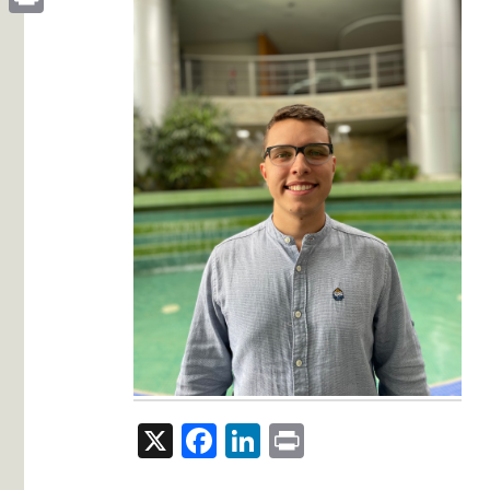
Print
X
Facebook
LinkedIn
Print