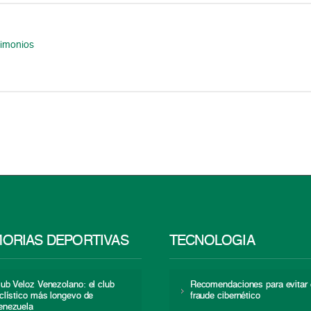
timonios
ORIAS DEPORTIVAS
TECNOLOGÍA
lub Veloz Venezolano: el club
Recomendaciones para evitar 
iclístico más longevo de
fraude cibernético
enezuela