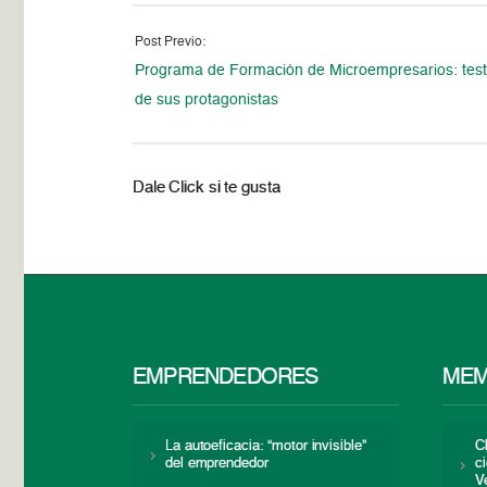
Post Previo:
Programa de Formación de Microempresarios: tes
de sus protagonistas
Dale Click si te gusta
EMPRENDEDORES
MEM
La autoeficacia: “motor invisible”
C
del emprendedor
c
V