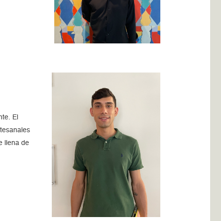
te. El
rtesanales
e llena de