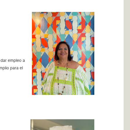
y dar empleo a
mplio para el