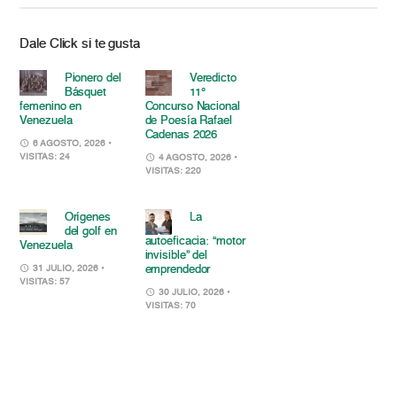
Dale Click si te gusta
Pionero del
Veredicto
Básquet
11°
femenino en
Concurso Nacional
Venezuela
de Poesía Rafael
Cadenas 2026
6 AGOSTO, 2026
•
VISITAS: 24
4 AGOSTO, 2026
•
VISITAS: 220
Orígenes
La
del golf en
autoeficacia: “motor
Venezuela
invisible” del
emprendedor
31 JULIO, 2026
•
VISITAS: 57
30 JULIO, 2026
•
VISITAS: 70