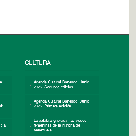
CULTURA
el
Agenda Cultural Banesco. Junio
2026. Segunda edición
a
Agenda Cultural Banesco. Junio
ir
2026. Primera edición
La palabra ignorada: las voces
icial
femeninas de la historia de
s
Venezuela