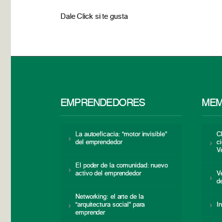
Dale Click si te gusta
EMPRENDEDORES
MEM
La autoeficacia: “motor invisible”
C
del emprendedor
c
V
El poder de la comunidad: nuevo
activo del emprendedor
V
d
Networking: el arte de la
“arquitectura social” para
I
emprender