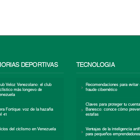
ORIAS DEPORTIVAS
TECNOLOGÍA
lub Veloz Venezolano: el club
Recomendaciones para evitar 
iclístico más longevo de
fraude cibernético
enezuela
Claves para proteger tu cuent
era Fortique: voz de la hazaña
Banesco: conoce cómo preven
el 41
estafas
nicios del ciclismo en Venezuela
Ventajas de la inteligencia artif
para pequeños emprendedore