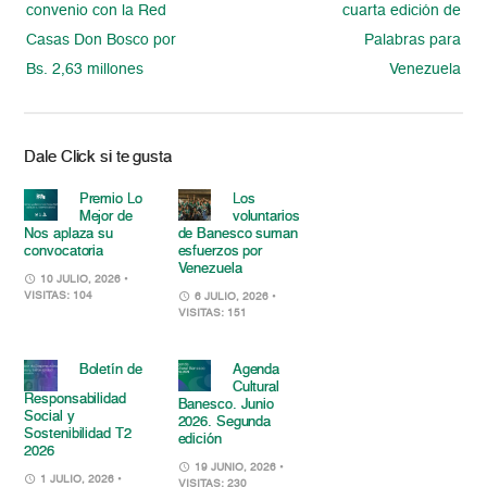
convenio con la Red
cuarta edición de
Casas Don Bosco por
Palabras para
Bs. 2,63 millones
Venezuela
Dale Click si te gusta
Premio Lo
Los
Mejor de
voluntarios
Nos aplaza su
de Banesco suman
convocatoria
esfuerzos por
Venezuela
10 JULIO, 2026
•
VISITAS: 104
6 JULIO, 2026
•
VISITAS: 151
Boletín de
Agenda
Cultural
Responsabilidad
Banesco. Junio
Social y
2026. Segunda
Sostenibilidad T2
edición
2026
19 JUNIO, 2026
•
1 JULIO, 2026
•
VISITAS: 230