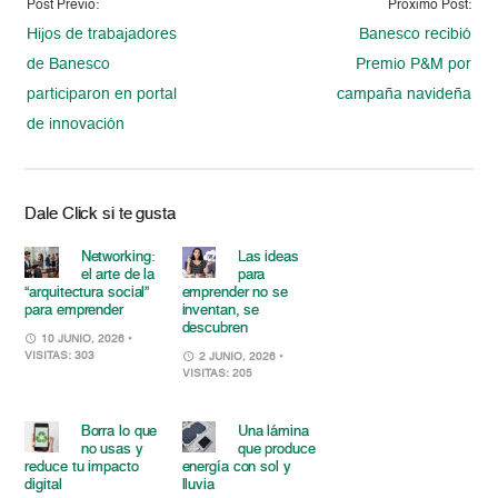
Post Previo:
Proximo Post:
Hijos de trabajadores
Banesco recibió
de Banesco
Premio P&M por
participaron en portal
campaña navideña
de innovación
Dale Click si te gusta
Networking:
Las ideas
el arte de la
para
“arquitectura social”
emprender no se
para emprender
inventan, se
descubren
10 JUNIO, 2026
•
VISITAS: 303
2 JUNIO, 2026
•
VISITAS: 205
Borra lo que
Una lámina
no usas y
que produce
reduce tu impacto
energía con sol y
digital
lluvia