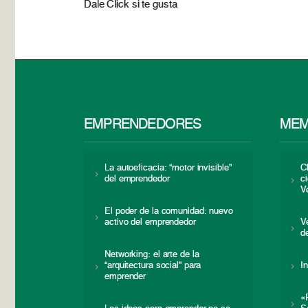
Dale Click si te gusta
EMPRENDEDORES
MEM
La autoeficacia: “motor invisible”
C
del emprendedor
c
V
El poder de la comunidad: nuevo
activo del emprendedor
V
d
Networking: el arte de la
“arquitectura social” para
I
emprender
«