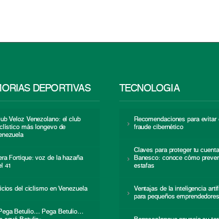
ORIAS DEPORTIVAS
TECNOLOGÍA
lub Veloz Venezolano: el club
Recomendaciones para evitar 
iclístico más longevo de
fraude cibernético
enezuela
Claves para proteger tu cuent
era Fortique: voz de la hazaña
Banesco: conoce cómo preven
el 41
estafas
nicios del ciclismo en Venezuela
Ventajas de la inteligencia artif
para pequeños emprendedore
Pega Betulio… Pega Betulio…